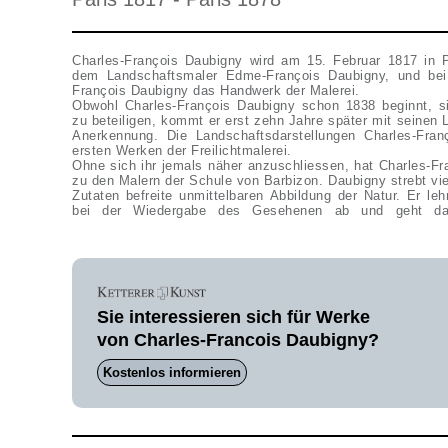
Charles-François Daubigny wird am 15. Februar 1817 in P
dem Landschaftsmaler Edme-François Daubigny, und bei 
François Daubigny das Handwerk der Malerei.
Obwohl Charles-François Daubigny schon 1838 beginnt, s
zu beteiligen, kommt er erst zehn Jahre später mit seinen 
Anerkennung. Die Landschaftsdarstellungen Charles-Fra
ersten Werken der Freilichtmalerei.
Ohne sich ihr jemals näher anzuschliessen, hat Charles-F
zu den Malern der Schule von Barbizon. Daubigny strebt vi
Zutaten befreite unmittelbaren Abbildung der Natur. Er lehn
bei der Wiedergabe des Gesehenen ab und geht dab
Sie interessieren sich für Werke
von Charles-Francois Daubigny?
Kostenlos informieren