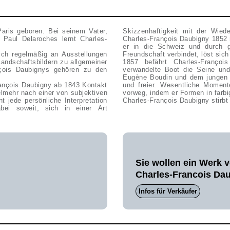
aris geboren. Bei seinem Vater,
Skizzenhaftigkeit mit der Wied
Paul Delaroches lernt Charles-
Charles-François Daubigny 1852 
er in die Schweiz und durch g
ich regelmäßig an Ausstellungen
Freundschaft verbindet, löst si
Landschaftsbildern zu allgemeiner
1857 befährt Charles-Franço
nçois Daubignys gehören zu den
verwandelte Boot die Seine un
Eugène Boudin und dem jungen Cl
rançois Daubigny ab 1843 Kontakt
und freier. Wesentliche Momen
elmehr nach einer von subjektiven
vorweg, indem er Formen in farbi
t jede persönliche Interpretation
Charles-François Daubigny stirbt
ei soweit, sich in einer Art
Sie wollen ein Werk 
Charles-Francois Da
Infos für Verkäufer