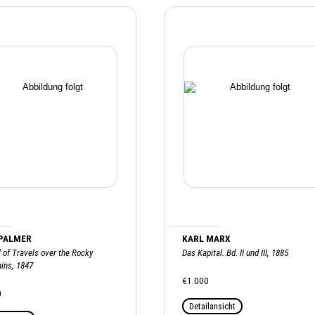
 PALMER
KARL MARX
 of Travels over the Rocky
Das Kapital. Bd. II und III, 1885
ins, 1847
€1.000
0
Detailansicht