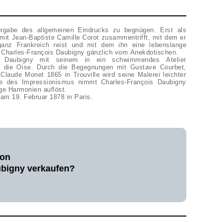
ergabe des allgemeinen Eindrucks zu begnügen. Erst als
mit Jean-Baptiste Camille Corot zusammentrifft, mit dem er
anz Frankreich reist und mit dem ihn eine lebenslange
ch Charles-François Daubigny gänzlich vom Anekdotischen.
is Daubigny mit seinem in ein schwimmendes Atelier
d die Oise. Durch die Begegnungen mit Gustave Courbet,
aude Monet 1865 in Trouville wird seine Malerei leichter
te des Impressionismus nimmt Charles-François Daubigny
ge Harmonien auflöst.
 am 19. Februar 1878 in Paris.
von
ubigny verkaufen?